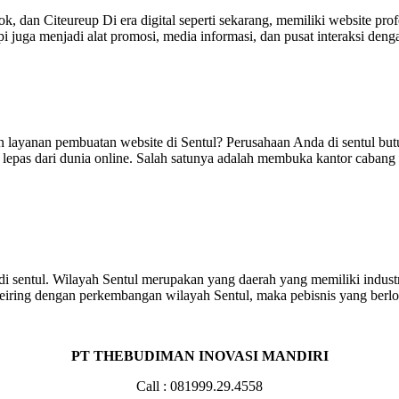
, dan Citeureup Di era digital seperti sekarang, memiliki website profe
api juga menjadi alat promosi, media informasi, dan pusat interaksi d
embuatan website di Sentul? Perusahaan Anda di sentul butuh we
 lepas dari dunia online. Salah satunya adalah membuka kantor cabang
di sentul. Wilayah Sentul merupakan yang daerah yang memiliki indus
Seiring dengan perkembangan wilayah Sentul, maka pebisnis yang berlok
PT THEBUDIMAN INOVASI MANDIRI
Call : 081999.29.4558