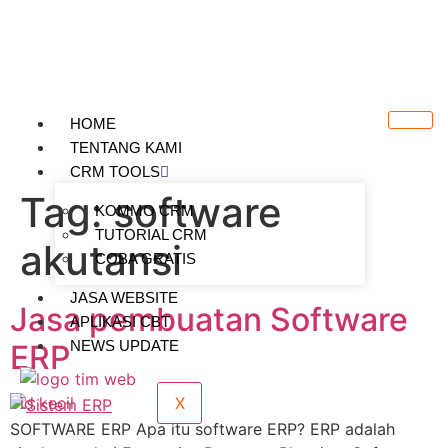
HOME
TENTANG KAMI
CRM TOOLS
Tag:
software
KOMMO CRM
TUTORIAL CRM
akutansi
COBA GRATIS
JASA WEBSITE
Jasa pembuatan Software
APLIKASI CBT
NEWS UPDATE
ERP
X
SOFTWARE ERP Apa itu software ERP? ERP adalah